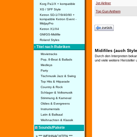
Jet Airliner
Korg Pa1/X + kompatible
XG / SFF Style
Top Gun Anthem
Ketron SD-1/7/9/40/90 +
kompatible Ketron Event -
MidjayPro
zurück
Ketron X1/X4
GM/GS-Midifile
Roland Styles
• Titel nach Rubriken
Midifiles (auch Styl
Movietracks
Durch den Interpreten bekan
Pop, 8-Beat & Ballads
und viele weitere Hersteller
Medleys
Party
Tischmusik Jazz & Swing
Top Hits & Hitparade
Country & Rock
Schlager & Volksmusik
Stimmung & Karneval
Oldies & Evergreens
Instrumentals
Latin & Ballsaal
Weihnachten & Klassik
Sounds/Pakete
» *** WEIHNACHTEN ***