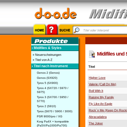
• Midifiles & Styles
Midifiles und 
» Neuerscheinungen
» Titel von A-Z
• Titel nach Instrument
Titel
Genos 2 (Genos)
Higher Love
Genos (SX920)
Tyros 5 (SX900)
Valerie (Call On Me)
Tyros 4 (SX720 / S970 /
Roll With It
S975)
Tyros 3 (SX700 / S950 /
Raising My Family
S770)
Fly Like An Eagle
Tyros 2 (S910)
Rock´n Me (Keep On Rock
Tyros (S670 / S900 / 3000)
PSR 9000/pro / XG
Abracadabra
Korg Pa4X + kompatible
The Joker
(Pa5X/Pa1000/Pa700)