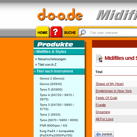
• Midifiles & Styles
Midifiles und 
» Neuerscheinungen
» Titel von A-Z
• Titel nach Instrument
Titel
Genos 2 (Genos)
Shape of My Heart
Genos (SX920)
Tyros 5 (SX900)
Englishman In New York
Tyros 4 (SX720 / S970 /
Fields Of Gold
S975)
Tyros 3 (SX700 / S950 /
Fragile
S770)
Dreaming
Tyros 2 (S910)
All For Love
Tyros (S670 / S900 / 3000)
PSR 9000/pro / XG
Korg Pa4X + kompatible
zurück
(Pa5X/Pa1000/Pa700)