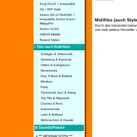
Korg Pa1/X + kompatible
XG / SFF Style
Ketron SD-1/7/9/40/90 +
kompatible Ketron Event -
Midifiles (auch Style
MidjayPro
Durch den Interpreten bekan
Ketron X1/X4
und viele weitere Hersteller
GM/GS-Midifile
Roland Styles
• Titel nach Rubriken
Schlager & Volksmusik
Stimmung & Karneval
Oldies & Evergreens
Movietracks
Pop, 8-Beat & Ballads
Medleys
Party
Tischmusik Jazz & Swing
Top Hits & Hitparade
Country & Rock
Instrumentals
Latin & Ballsaal
Weihnachten & Klassik
Sounds/Pakete
» *** WEIHNACHTEN ***