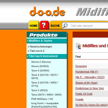
• Midifiles & Styles
Midifiles und 
» Neuerscheinungen
» Titel von A-Z
• Titel nach Instrument
Titel
Genos 2 (Genos)
Dreaming
Genos (SX920)
Tyros 5 (SX900)
Hundertmal (Nik P.)
Tyros 4 (SX720 / S970 /
Nik P. - Hitmedley (2012)
S975)
Tyros 3 (SX700 / S950 /
Shape of My Heart
S770)
Englishman In New York
Tyros 2 (S910)
Fields Of Gold
Tyros (S670 / S900 / 3000)
PSR 9000/pro / XG
Fragile
Korg Pa4X + kompatible
So bist Du (wenn Du gehst)
(Pa5X/Pa1000/Pa700)