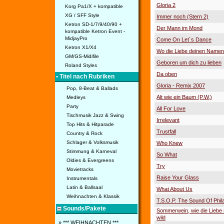
Gloria 2
Korg Pa1/X + kompatible
XG / SFF Style
Immer noch (Stern 2)
Ketron SD-1/7/9/40/90 +
Der Mann im Mond
kompatible Ketron Event -
MidjayPro
Come On Let´s Dance
Ketron X1/X4
Wo die Liebe deinen Namen 
GM/GS-Midifile
Geboren um dich zu lieben
Roland Styles
Da oben
• Titel nach Rubriken
Gloria - Remix 2007
Pop, 8-Beat & Ballads
Alt wie ein Baum (P.W.)
Medleys
Party
All For Love
Tischmusik Jazz & Swing
Irrelevant
Top Hits & Hitparade
Trustfall
Country & Rock
Schlager & Volksmusik
Who Knew
Stimmung & Karneval
So What
Oldies & Evergreens
Try
Movietracks
Raise Your Glass
Instrumentals
Latin & Ballsaal
What About Us
Weihnachten & Klassik
T.S.O.P. The Sound Of Phil
Sounds/Pakete
Sommerwein, wie die Liebe
wild
» *** WEIHNACHTEN ***