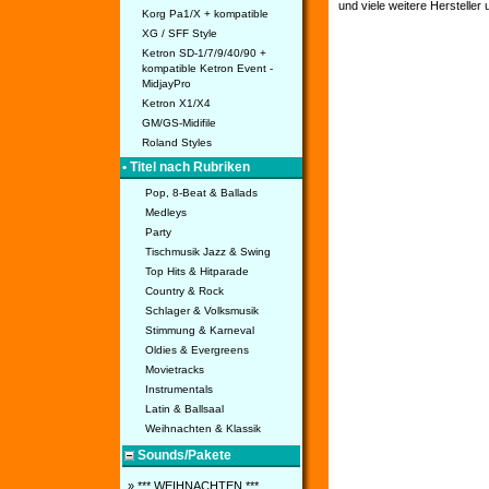
und viele weitere Hersteller
Korg Pa1/X + kompatible
XG / SFF Style
Ketron SD-1/7/9/40/90 +
kompatible Ketron Event -
MidjayPro
Ketron X1/X4
GM/GS-Midifile
Roland Styles
• Titel nach Rubriken
Pop, 8-Beat & Ballads
Medleys
Party
Tischmusik Jazz & Swing
Top Hits & Hitparade
Country & Rock
Schlager & Volksmusik
Stimmung & Karneval
Oldies & Evergreens
Movietracks
Instrumentals
Latin & Ballsaal
Weihnachten & Klassik
Sounds/Pakete
» *** WEIHNACHTEN ***