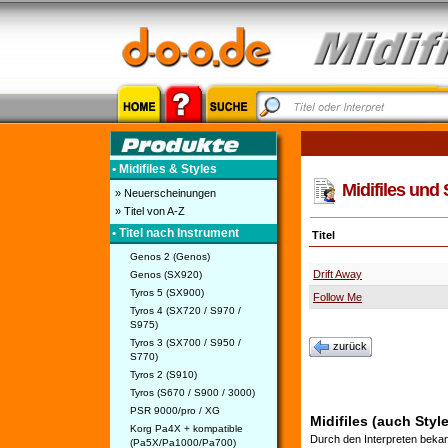
• Midifiles & Styles
Midifiles und 
» Neuerscheinungen
» Titel von A-Z
• Titel nach Instrument
Titel
Genos 2 (Genos)
Drift Away
Genos (SX920)
Tyros 5 (SX900)
Follow Me
Tyros 4 (SX720 / S970 /
S975)
Tyros 3 (SX700 / S950 /
zurück
S770)
Tyros 2 (S910)
Tyros (S670 / S900 / 3000)
PSR 9000/pro / XG
Midifiles (auch Styl
Korg Pa4X + kompatible
Durch den Interpreten bekan
(Pa5X/Pa1000/Pa700)