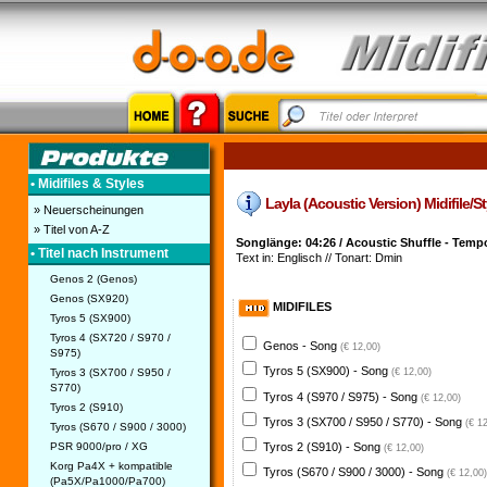
• Midifiles & Styles
Layla (Acoustic Version) Midifile/Sty
» Neuerscheinungen
» Titel von A-Z
Songlänge: 04:26 / Acoustic Shuffle - Temp
• Titel nach Instrument
Text in: Englisch // Tonart: Dmin
Genos 2 (Genos)
Genos (SX920)
MIDIFILES
Tyros 5 (SX900)
Tyros 4 (SX720 / S970 /
Genos - Song
(€ 12,00)
S975)
Tyros 5 (SX900) - Song
Tyros 3 (SX700 / S950 /
(€ 12,00)
S770)
Tyros 4 (S970 / S975) - Song
(€ 12,00)
Tyros 2 (S910)
Tyros 3 (SX700 / S950 / S770) - Song
(€ 1
Tyros (S670 / S900 / 3000)
PSR 9000/pro / XG
Tyros 2 (S910) - Song
(€ 12,00)
Korg Pa4X + kompatible
Tyros (S670 / S900 / 3000) - Song
(€ 12,00)
(Pa5X/Pa1000/Pa700)