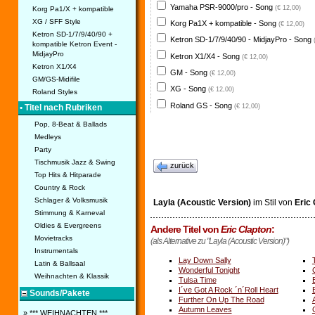
Yamaha PSR-9000/pro - Song
(€ 12,00)
Korg Pa1/X + kompatible
XG / SFF Style
Korg Pa1X + kompatible - Song
(€ 12,00)
Ketron SD-1/7/9/40/90 +
Ketron SD-1/7/9/40/90 - MidjayPro - Song
kompatible Ketron Event -
MidjayPro
Ketron X1/X4 - Song
(€ 12,00)
Ketron X1/X4
GM - Song
(€ 12,00)
GM/GS-Midifile
XG - Song
(€ 12,00)
Roland Styles
Roland GS - Song
(€ 12,00)
• Titel nach Rubriken
Pop, 8-Beat & Ballads
Medleys
Party
Tischmusik Jazz & Swing
zurück
Top Hits & Hitparade
Country & Rock
Schlager & Volksmusik
Layla (Acoustic Version)
im Stil von
Eric 
Stimmung & Karneval
Oldies & Evergreens
Andere Titel von
Eric Clapton
:
Movietracks
(als Alternative zu "Layla (Acoustic Version)")
Instrumentals
Lay Down Sally
Latin & Ballsaal
Wonderful Tonight
Weihnachten & Klassik
Tulsa Time
I´ve Got A Rock ´n´Roll Heart
Sounds/Pakete
Further On Up The Road
Autumn Leaves
» *** WEIHNACHTEN ***