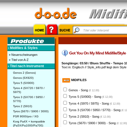
• Midifiles & Styles
Got You On My Mind Midifile/Style -
» Neuerscheinungen
» Titel von A-Z
Songlänge: 03:50 / Blues Shuffle - Tempo 1
• Titel nach Instrument
Text in: Englisch // Style_info.pdf liegt dem Style
Genos 2 (Genos)
Genos (SX920)
MIDIFILES
Tyros 5 (SX900)
Tyros 4 (SX720 / S970 /
Genos - Song
(€ 12,00)
S975)
Tyros 5 (SX900) - Song
Tyros 3 (SX700 / S950 /
(€ 12,00)
S770)
Tyros 4 (S970 / S975) - Song
(€ 12,00)
Tyros 2 (S910)
Tyros 3 (SX700 / S950 / S770) - Song
(€ 1
Tyros (S670 / S900 / 3000)
PSR 9000/pro / XG
Tyros 2 (S910) - Song
(€ 12,00)
Korg Pa4X + kompatible
Tyros (S670 / S900 / 3000) - Song
(€ 12,00)
(Pa5X/Pa1000/Pa700)