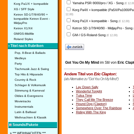
Yamaha PSR-9000/pro / XG - Song
(€ 12,0
Korg Pa1/X + kompatible
XG / SFF Style
Korg Pa4X + kompatible (Pa5X/Pa1000/Pa
Ketron SD-1/7/9/40/90 +
12,00)
kompatible Ketron Event -
Korg Pa1X + kompatible - Song
(€ 12,00)
MidjayPro
Ketron SD-1/7/9/40/90 - MidjayPro - Song
Ketron X1/X4
GM/GS-Midifile
GM-/ GS-Roland-Song
(€ 12,00)
Roland Styles
• Titel nach Rubriken
zurück
Pop, 8-Beat & Ballads
Medleys
Got You On My Mind
im Stil von
Eric Clap
Party
Tischmusik Jazz & Swing
Andere Titel von
Eric Clapton
:
Top Hits & Hitparade
(als Alternative zu "Got You On My Mind")
Country & Rock
Schlager & Volksmusik
Lay Down Sally
Stimmung & Karneval
Wonderful Tonight
Tulsa Time
Oldies & Evergreens
They Call Me The Breeze
Movietracks
Hound Dog (Clapton)
Instrumentals
Somewhere Over The Rainbow
Riding With The King
Latin & Ballsaal
Weihnachten & Klassik
Sounds/Pakete
» *** WEIHNACHTEN ***