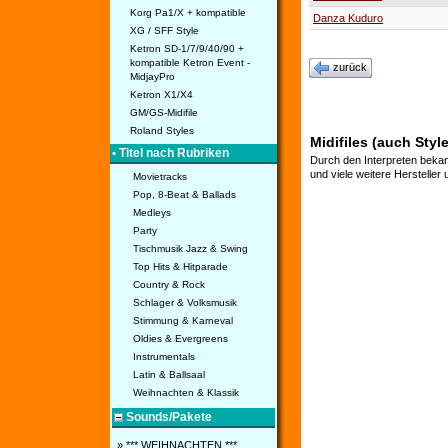
Korg Pa1/X + kompatible
Danza Kuduro
XG / SFF Style
Ketron SD-1/7/9/40/90 +
kompatible Ketron Event -
zurück
MidjayPro
Ketron X1/X4
GM/GS-Midifile
Roland Styles
Midifiles (auch Sty
• Titel nach Rubriken
Durch den Interpreten bekan
und viele weitere Hersteller
Movietracks
Pop, 8-Beat & Ballads
Medleys
Party
Tischmusik Jazz & Swing
Top Hits & Hitparade
Country & Rock
Schlager & Volksmusik
Stimmung & Karneval
Oldies & Evergreens
Instrumentals
Latin & Ballsaal
Weihnachten & Klassik
Sounds/Pakete
» *** WEIHNACHTEN ***