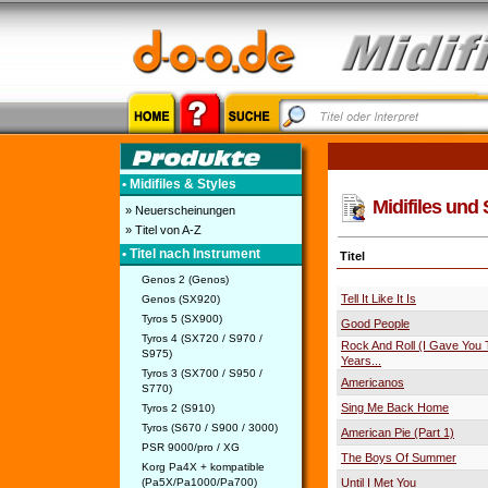
• Midifiles & Styles
Midifiles und 
» Neuerscheinungen
» Titel von A-Z
• Titel nach Instrument
Titel
Genos 2 (Genos)
Tell It Like It Is
Genos (SX920)
Tyros 5 (SX900)
Good People
Tyros 4 (SX720 / S970 /
Rock And Roll (I Gave You 
S975)
Years...
Tyros 3 (SX700 / S950 /
Americanos
S770)
Sing Me Back Home
Tyros 2 (S910)
Tyros (S670 / S900 / 3000)
American Pie (Part 1)
PSR 9000/pro / XG
The Boys Of Summer
Korg Pa4X + kompatible
(Pa5X/Pa1000/Pa700)
Until I Met You