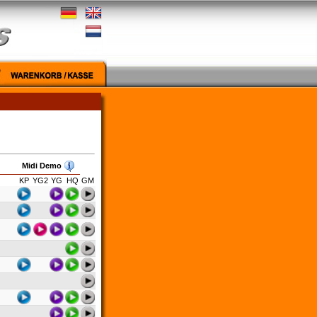
Midi Demo
KP
YG2
YG
HQ
GM