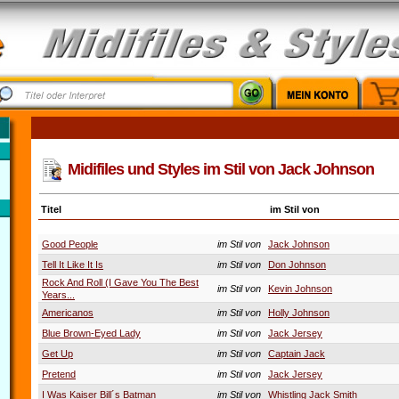
Midifiles und Styles im Stil von Jack Johnson
Titel
im Stil von
Good People
im Stil von
Jack Johnson
Tell It Like It Is
im Stil von
Don Johnson
Rock And Roll (I Gave You The Best
im Stil von
Kevin Johnson
Years...
Americanos
im Stil von
Holly Johnson
Blue Brown-Eyed Lady
im Stil von
Jack Jersey
Get Up
im Stil von
Captain Jack
Pretend
im Stil von
Jack Jersey
I Was Kaiser Bill´s Batman
im Stil von
Whistling Jack Smith