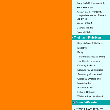
Korg Pa1/X + kompatible
XG / SFF Style
Ketron SD-1/7/9/40/90 +
kompatible Ketron Event -
MidjayPro
Ketron X1/X4
GM/GS-Midifile
Roland Styles
• Titel nach Rubriken
Pop, 8-Beat & Ballads
Medleys
Party
Tischmusik Jazz & Swing
Top Hits & Hitparade
Country & Rock
Schlager & Volksmusik
Stimmung & Karneval
Oldies & Evergreens
Movietracks
Instrumentals
Latin & Ballsaal
Weihnachten & Klassik
Sounds/Pakete
» *** WEIHNACHTEN ***