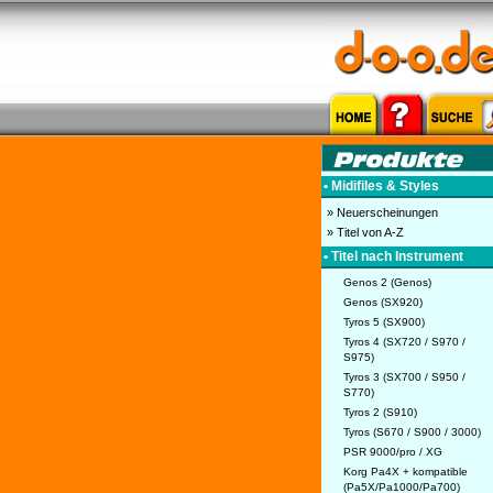
• Midifiles & Styles
» Neuerscheinungen
» Titel von A-Z
• Titel nach Instrument
Genos 2 (Genos)
Genos (SX920)
Tyros 5 (SX900)
Tyros 4 (SX720 / S970 /
S975)
Tyros 3 (SX700 / S950 /
S770)
Tyros 2 (S910)
Tyros (S670 / S900 / 3000)
PSR 9000/pro / XG
Korg Pa4X + kompatible
(Pa5X/Pa1000/Pa700)