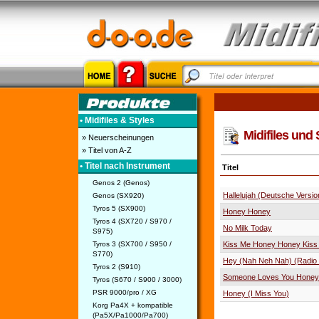
• Midifiles & Styles
Midifiles und 
» Neuerscheinungen
» Titel von A-Z
• Titel nach Instrument
Titel
Genos 2 (Genos)
Hallelujah (Deutsche Versio
Genos (SX920)
Tyros 5 (SX900)
Honey Honey
Tyros 4 (SX720 / S970 /
No Milk Today
S975)
Tyros 3 (SX700 / S950 /
Kiss Me Honey Honey Kiss
S770)
Hey (Nah Neh Nah) (Radio 
Tyros 2 (S910)
Someone Loves You Honey
Tyros (S670 / S900 / 3000)
PSR 9000/pro / XG
Honey (I Miss You)
Korg Pa4X + kompatible
(Pa5X/Pa1000/Pa700)