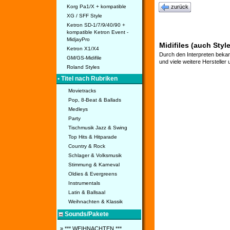
Korg Pa1/X + kompatible
zurück
XG / SFF Style
Ketron SD-1/7/9/40/90 +
kompatible Ketron Event -
MidjayPro
Midifiles (auch Styl
Ketron X1/X4
Durch den Interpreten bekan
GM/GS-Midifile
und viele weitere Hersteller
Roland Styles
• Titel nach Rubriken
Movietracks
Pop, 8-Beat & Ballads
Medleys
Party
Tischmusik Jazz & Swing
Top Hits & Hitparade
Country & Rock
Schlager & Volksmusik
Stimmung & Karneval
Oldies & Evergreens
Instrumentals
Latin & Ballsaal
Weihnachten & Klassik
Sounds/Pakete
» *** WEIHNACHTEN ***