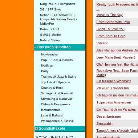
Korg Pa1/X + kompatible
Reality (Lost Frequencies f
...
XG / SFF Style
Music Is The Key
Ketron SD-1/7/9/40/90 +
kompatible Ketron Event -
From Sarah With Love
MidjayPro
Living To Love You
Ketron X1/X4
GM/GS-Midifile
From Zero To Hero
Roland Styles
Vincent
• Titel nach Rubriken
Alles klar auf der Andrea Do
Movietracks
Leev Marie (feat. Paveier)
Pop, 8-Beat & Ballads
Olaf Henning feat. Ibo Hitmi
Medleys
Rockabye (feat. Sean Paul 
Party
Marie)
Tischmusik Jazz & Swing
Ein bisschen Wahnsinn
Top Hits & Hitparade
Country & Rock
Ich würd´s wieder tun
Schlager & Volksmusik
Ich hab dir nie den Himmel
Stimmung & Karneval
Tulpen aus Amsterdam
Oldies & Evergreens
Ein Tag mit dir im Paradies
Instrumentals
Latin & Ballsaal
Dezembertraum
Weihnachten & Klassik
Simsalabim
Sounds/Pakete
Tango Amore (Akustik Versi
» *** WEIHNACHTEN ***
Sag niemals nie