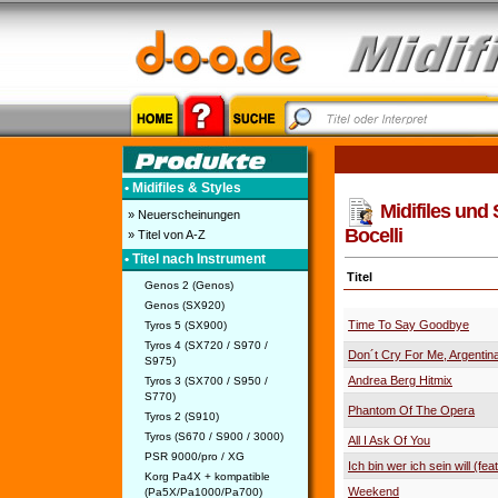
• Midifiles & Styles
Midifiles und 
» Neuerscheinungen
Bocelli
» Titel von A-Z
• Titel nach Instrument
Titel
Genos 2 (Genos)
Genos (SX920)
Time To Say Goodbye
Tyros 5 (SX900)
Tyros 4 (SX720 / S970 /
Don´t Cry For Me, Argentin
S975)
Andrea Berg Hitmix
Tyros 3 (SX700 / S950 /
S770)
Phantom Of The Opera
Tyros 2 (S910)
Tyros (S670 / S900 / 3000)
All I Ask Of You
PSR 9000/pro / XG
Ich bin wer ich sein will (feat
Korg Pa4X + kompatible
Weekend
(Pa5X/Pa1000/Pa700)