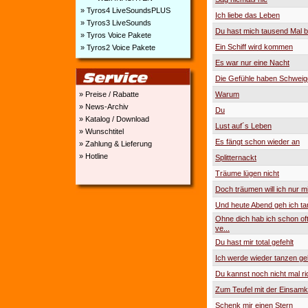
» Tyros4 LiveSoundsPLUS
Ich liebe das Leben
» Tyros3 LiveSounds
Du hast mich tausend Mal 
» Tyros Voice Pakete
Ein Schiff wird kommen
» Tyros2 Voice Pakete
Es war nur eine Nacht
Die Gefühle haben Schweige
» Preise / Rabatte
Warum
» News-Archiv
Du
» Katalog / Download
Lust auf´s Leben
» Wunschtitel
Es fängt schon wieder an
» Zahlung & Lieferung
» Hotline
Splitternackt
Träume lügen nicht
Doch träumen will ich nur mit 
Und heute Abend geh ich t
Ohne dich hab ich schon oft
ve...
Du hast mir total gefehlt
Ich werde wieder tanzen ge
Du kannst noch nicht mal ri
Zum Teufel mit der Einsamk
Schenk mir einen Stern