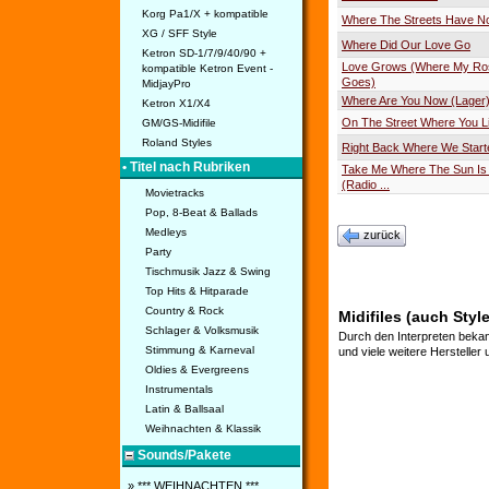
Korg Pa1/X + kompatible
Where The Streets Have 
XG / SFF Style
Where Did Our Love Go
Ketron SD-1/7/9/40/90 +
Love Grows (Where My R
kompatible Ketron Event -
Goes)
MidjayPro
Where Are You Now (Lager
Ketron X1/X4
On The Street Where You L
GM/GS-Midifile
Roland Styles
Right Back Where We Star
• Titel nach Rubriken
Take Me Where The Sun Is 
(Radio ...
Movietracks
Pop, 8-Beat & Ballads
Medleys
zurück
Party
Tischmusik Jazz & Swing
Top Hits & Hitparade
Country & Rock
Midifiles (auch Styl
Schlager & Volksmusik
Durch den Interpreten bekan
Stimmung & Karneval
und viele weitere Hersteller
Oldies & Evergreens
Instrumentals
Latin & Ballsaal
Weihnachten & Klassik
Sounds/Pakete
» *** WEIHNACHTEN ***