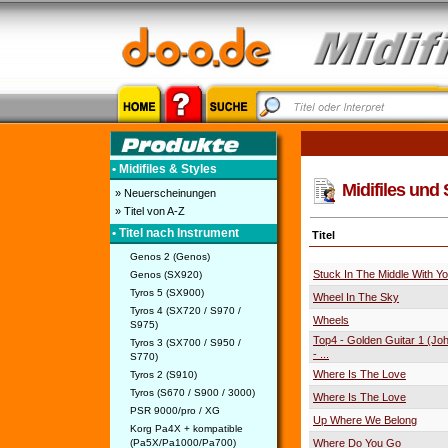
• Midifiles & Styles
Midifiles und 
» Neuerscheinungen
» Titel von A-Z
• Titel nach Instrument
Titel
Genos 2 (Genos)
Stuck In The Middle With Y
Genos (SX920)
Tyros 5 (SX900)
Wheel In The Sky
Tyros 4 (SX720 / S970 /
Wheels
S975)
Top4 - Golden Guitar 1 (Jo
Tyros 3 (SX700 / S950 /
- ...
S770)
Where Is The Love
Tyros 2 (S910)
Tyros (S670 / S900 / 3000)
Where Is The Love
PSR 9000/pro / XG
Up Where We Belong
Korg Pa4X + kompatible
(Pa5X/Pa1000/Pa700)
Where Do You Go