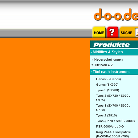
• Midifiles & Styles
» Neuerscheinungen
» Titel von A-Z
• Titel nach Instrument
Genos 2 (Genos)
Genos (SX920)
Tyros 5 (SX900)
Tyros 4 (SX720 / S970 /
S975)
Tyros 3 (SX700 / S950 /
S770)
Tyros 2 (S910)
Tyros (S670 / S900 / 3000)
PSR 9000/pro / XG
Korg Pa4X + kompatible
(Pa5X/Pa1000/Pa700)