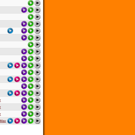
r
r
r
a Max