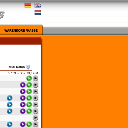
Midi Demo
KP
YG2
YG
HQ
GM