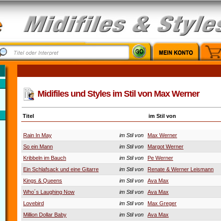
Midifiles und Styles im Stil von Max Werner
Titel
im Stil von
Rain In May
im Stil von
Max Werner
So ein Mann
im Stil von
Margot Werner
Kribbeln im Bauch
im Stil von
Pe Werner
Ein Schlafsack und eine Gitarre
im Stil von
Renate & Werner Leismann
Kings & Queens
im Stil von
Ava Max
Who´s Laughing Now
im Stil von
Ava Max
Lovebird
im Stil von
Max Greger
Million Dollar Baby
im Stil von
Ava Max