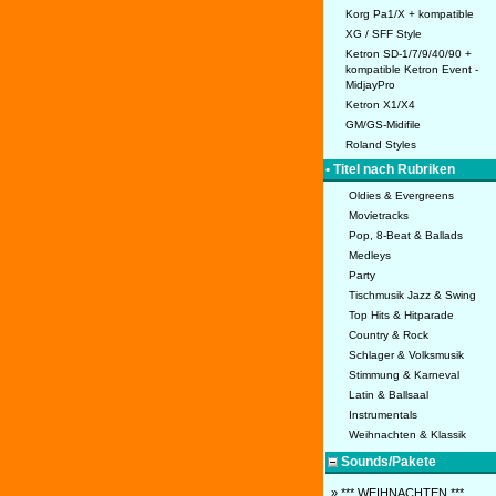
Korg Pa1/X + kompatible
XG / SFF Style
Ketron SD-1/7/9/40/90 +
kompatible Ketron Event -
MidjayPro
Ketron X1/X4
GM/GS-Midifile
Roland Styles
• Titel nach Rubriken
Oldies & Evergreens
Movietracks
Pop, 8-Beat & Ballads
Medleys
Party
Tischmusik Jazz & Swing
Top Hits & Hitparade
Country & Rock
Schlager & Volksmusik
Stimmung & Karneval
Latin & Ballsaal
Instrumentals
Weihnachten & Klassik
Sounds/Pakete
» *** WEIHNACHTEN ***