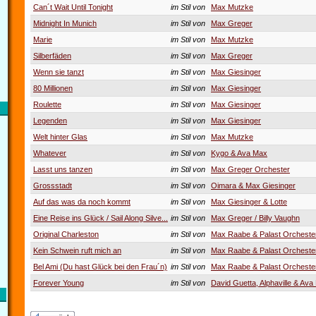
Can´t Wait Until Tonight
im Stil von
Max Mutzke
Midnight In Munich
im Stil von
Max Greger
Marie
im Stil von
Max Mutzke
Silberfäden
im Stil von
Max Greger
Wenn sie tanzt
im Stil von
Max Giesinger
80 Millionen
im Stil von
Max Giesinger
Roulette
im Stil von
Max Giesinger
Legenden
im Stil von
Max Giesinger
Welt hinter Glas
im Stil von
Max Mutzke
Whatever
im Stil von
Kygo & Ava Max
Lasst uns tanzen
im Stil von
Max Greger Orchester
Grossstadt
im Stil von
Oimara & Max Giesinger
Auf das was da noch kommt
im Stil von
Max Giesinger & Lotte
Eine Reise ins Glück / Sail Along Silve...
im Stil von
Max Greger / Billy Vaughn
Original Charleston
im Stil von
Max Raabe & Palast Orcheste
Kein Schwein ruft mich an
im Stil von
Max Raabe & Palast Orcheste
Bel Ami (Du hast Glück bei den Frau´n)
im Stil von
Max Raabe & Palast Orcheste
Forever Young
im Stil von
David Guetta, Alphaville & Av