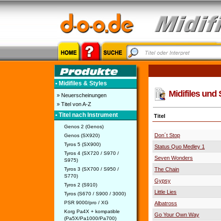
• Midifiles & Styles
Midifiles und 
» Neuerscheinungen
» Titel von A-Z
• Titel nach Instrument
Titel
Genos 2 (Genos)
Don´t Stop
Genos (SX920)
Tyros 5 (SX900)
Status Quo Medley 1
Tyros 4 (SX720 / S970 /
Seven Wonders
S975)
Tyros 3 (SX700 / S950 /
The Chain
S770)
Gypsy
Tyros 2 (S910)
Little Lies
Tyros (S670 / S900 / 3000)
PSR 9000/pro / XG
Albatross
Korg Pa4X + kompatible
Go Your Own Way
(Pa5X/Pa1000/Pa700)