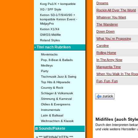
Dreams
Korg Pa1/X + kompatible
XG / SFF Style
Rockin All Over The World
Ketron SD-1/7/9/40/90 +
Whatever You Want
kompatible Ketron Event -
MidjayPro
The Wanderer
Ketron X1/X4
Down Down
GM/GS-Midifile
What You´re Proposing
Roland Styles
Caroline
• Titel nach Rubriken
Rolling Home
Movietracks
In The Army Now
Pop, 8-Beat & Ballads
Medleys
Marguerita Time
Party
When You Walk In The Ro
Tischmusik Jazz & Swing
Fun, Fun, Fun
Top Hits & Hitparade
Country & Rock
Schlager & Volksmusik
zurück
Stimmung & Karneval
Oldies & Evergreens
Instrumentals
Latin & Ballsaal
Midifiles (auch Styl
Weihnachten & Klassik
Durch den Interpreten bekan
Sounds/Pakete
und viele weitere Hersteller
» *** WEIHNACHTEN ***