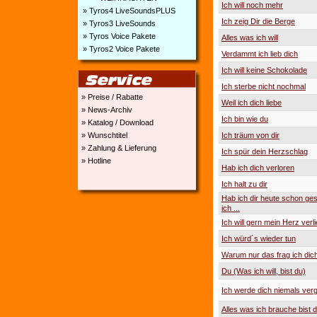
Ich will noch mehr
» Tyros4 LiveSoundsPLUS
Ich zeig Dir die Berge
» Tyros3 LiveSounds
» Tyros Voice Pakete
Alles was ich will
» Tyros2 Voice Pakete
Verdammt ich lieb dich
Ich will keine Schokolade
Ich sterbe nicht nochmal
» Preise / Rabatte
Weil ich dich liebe
» News-Archiv
Ich bin wie du
» Katalog / Download
» Wunschtitel
Ich träum von dir
» Zahlung & Lieferung
Ich spür dein Herzschlag
» Hotline
Hab ich dich verloren
Ich halt zu dir
Hab ich dir heute schon ge
ich ...
Ich will gern mein Herz verl
Ich würd´s wieder tun
Warum nur das frag ich dic
Du (Was ich will, bist du)
Ich werde dich niemals ver
Alles was ich brauche bist 