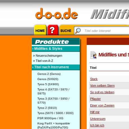
• Midifiles & Styles
Midifiles und S
» Neuerscheinungen
» Titel von A-Z
• Titel nach Instrument
Titel
Genos 2 (Genos)
Stark
Genos (SX920)
Tyros 5 (SX900)
Vom selben Stern
Tyros 4 (SX720 / S970 /
So soll es bleiben
S975)
Tyros 3 (SX700 / S950 /
Pflaster
S770)
Einer von Zweien
Tyros 2 (S910)
Hilf mir
Tyros (S670 / S900 / 3000)
PSR 9000/pro / XG
Universum
Korg Pa4X + kompatible
Ich bin ich
(Pa5X/Pa1000/Pa700)