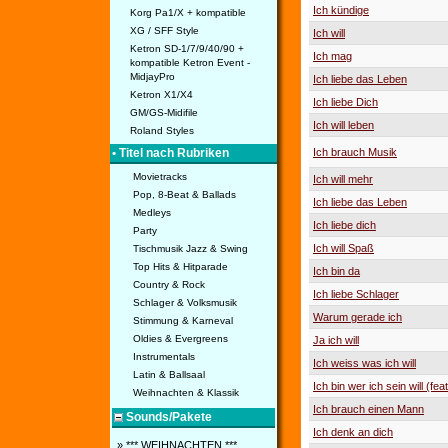
Ich kündige
Korg Pa1/X + kompatible
XG / SFF Style
Ich will
Ketron SD-1/7/9/40/90 +
Ich mag
kompatible Ketron Event -
MidjayPro
Ich liebe das Leben
Ketron X1/X4
Ich liebe Dich
GM/GS-Midifile
Ich will leben
Roland Styles
• Titel nach Rubriken
Ich brauch Musik
Movietracks
Ich will mehr
Pop, 8-Beat & Ballads
Ich liebe das Leben
Medleys
Ich liebe dich
Party
Ich will Spaß
Tischmusik Jazz & Swing
Top Hits & Hitparade
Ich bin da
Country & Rock
Ich liebe Schlager
Schlager & Volksmusik
Warum gerade ich
Stimmung & Karneval
Oldies & Evergreens
Ja ich will
Instrumentals
Ich weiss was ich will
Latin & Ballsaal
Ich bin wer ich sein will (feat
Weihnachten & Klassik
Ich brauch einen Mann
Sounds/Pakete
Ich denk an dich
» *** WEIHNACHTEN ***