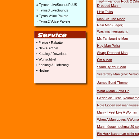
Top4 - Famous Rock 2 (Sh
» Tyros4 LiveSoundsPLUS
Dressed Man ...
» Tyros3 LiveSounds
Little Talks
» Tyros Voice Pakete
Man On The Moon
» Tyros2 Voice Pakete
Rain Man (Lager)
Was man verspricht
Mr. Tambourine Man
» Preise / Rabatte
Hey Man Polka
» News-Archiv
Sharp Dressed Man
» Katalog / Download
» Wunschtitel
I´m A Man
» Zahlung & Lieferung
Stand By Your Man
» Hotline
Yesterday Man (erw. Versio
James Bond Theme
What A Man Gotta Do
Gegen die Liebe, kommt ma
Rote Lippen soll man küsse
Man - I Feel Like A Woman
When A Man Loves A Wom
Man müsste nochmal 20 se
Ein Herz kann man nicht re