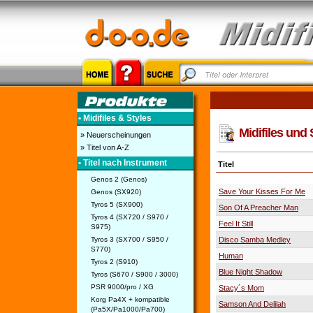
• Midifiles & Styles
Midifiles und 
» Neuerscheinungen
» Titel von A-Z
• Titel nach Instrument
Titel
Genos 2 (Genos)
Save Your Kisses For Me
Genos (SX920)
Tyros 5 (SX900)
Son Of A Preacher Man
Tyros 4 (SX720 / S970 /
Feel It Still
S975)
Tyros 3 (SX700 / S950 /
Disco Samba Medley
S770)
Human
Tyros 2 (S910)
Blue Night Shadow
Tyros (S670 / S900 / 3000)
PSR 9000/pro / XG
Stacy´s Mom
Korg Pa4X + kompatible
Samson And Delilah
(Pa5X/Pa1000/Pa700)