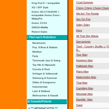
Cruel Summer
Korg Pa1/X + kompatible
XG / SFF Style
Chirpy Chirpy Cheep Chee
Ketron SD-1/7/9/40/90 +
We Are The People
kompatible Ketron Event -
MidjayPro
Sex On Fire
Ketron X1/X4
Soley Soley
GM/GS-Midifile
Hero
Roland Styles
All That She Wants
• Titel nach Rubriken
Sacramento
Movietracks
Top4 - Country Shuffle 1 (T
Pop, 8-Beat & Ballads
B...
Medleys
Your Man
Party
Nowhere Man
Tischmusik Jazz & Swing
Top Hits & Hitparade
Halleluiah Man
Country & Rock
Piano Man
Schlager & Volksmusik
Watermelon Man
Stimmung & Karneval
Oldies & Evergreens
That Man
Instrumentals
Gambling Man
Latin & Ballsaal
Mountain Man
Weihnachten & Klassik
Ramblin´ Man
Sounds/Pakete
Giant
» *** WEIHNACHTEN ***